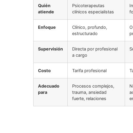
Quién
Psicoterapeutas
I
atiende
clínicos especialistas
f
Enfoque
Clínico, profundo,
O
estructurado
p
Supervisión
Directa por profesional
S
a cargo
Costo
Tarifa profesional
T
Adecuado
Procesos complejos,
N
para
trauma, ansiedad
a
fuerte, relaciones
e