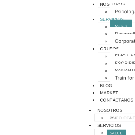
NOSOTROS
Psicólog
SERVICIOS
Salud
Desarrol
Corporat
GRUPOS
EMO LA
ESCRIBI
SANART
Train fo
BLOG
MARKET
CONTÁCTANOS
NOSOTROS
PSICÓLOGA E
SERVICIOS
SALUD