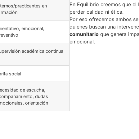
En Equilibrio creemos que el 
nternos/practicantes en
perder calidad ni ética.
ormación
Por eso ofrecemos ambos ser
quienes buscan una intervenc
rientativo, emocional,
comunitario
que genera impac
reventivo
emocional.
upervisión académica continua
arifa social
ecesidad de escucha,
compañamiento, dudas
mocionales, orientación