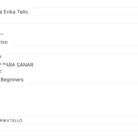
a Erika Tello
lo
ivo
B
R PARA SANAR
E
r Beginners
RIKA TELLO